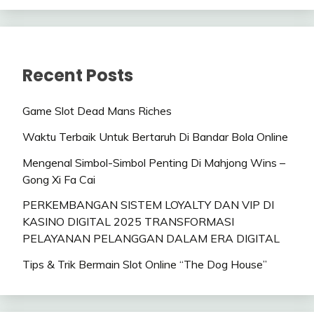
Recent Posts
Game Slot Dead Mans Riches
Waktu Terbaik Untuk Bertaruh Di Bandar Bola Online
Mengenal Simbol-Simbol Penting Di Mahjong Wins –
Gong Xi Fa Cai
PERKEMBANGAN SISTEM LOYALTY DAN VIP DI
KASINO DIGITAL 2025 TRANSFORMASI
PELAYANAN PELANGGAN DALAM ERA DIGITAL
Tips & Trik Bermain Slot Online “The Dog House”