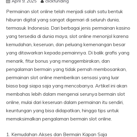
April 9, 2025
clickfunding
Permainan slot online telah menjadi salah satu bentuk
hiburan digital yang sangat digemari di seluruh dunia,
termasuk Indonesia. Dari berbagai jenis permainan kasino
yang tersedia di dunia maya, slot online menonjol karena
kemudahan, keseruan, dan peluang kemenangan besar
yang ditawarkan kepada pemainnya. Di balik grafis yang
menarik, fitur bonus yang menggembirakan, dan
pengalaman bermain yang tidak pernah membosankan,
permainan slot online memberikan sensasi yang luar
biasa bagi siapa saja yang mencobanya. Artikel ini akan
membahas lebih dalam mengenai serunya bermain slot
online, mulai dari keseruan dalam permainan itu sendiri,
keuntungan yang bisa didapatkan, hingga tips untuk
memaksimalkan pengalaman bermain slot online.
1. Kemudahan Akses dan Bermain Kapan Saja