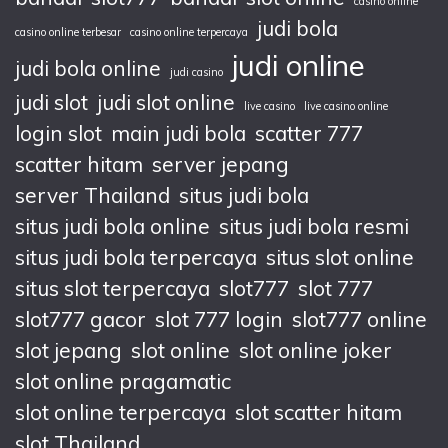
casino online
judi bola
casino online terbesar
casino online terpercaya
judi online
judi bola online
judi casino
judi slot
judi slot online
live casino
live casino online
login slot
main judi bola
scatter 777
scatter hitam
server jepang
server Thailand
situs judi bola
situs judi bola online
situs judi bola resmi
situs judi bola terpercaya
situs slot online
situs slot terpercaya
slot777
slot 777
slot777 gacor
slot 777 login
slot777 online
slot jepang
slot online
slot online joker
slot online pragamatic
slot online terpercaya
slot scatter hitam
slot Thailand