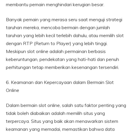
membantu pemain menghindari kerugian besar.
Banyak pemain yang merasa seru saat menguji strategi
taruhan mereka, mencoba bermain dengan jumlah
taruhan yang lebih kecil terlebih dahulu, atau memilih slot
dengan RTP (Return to Player) yang lebih tinggi.
Meskipun slot online adalah permainan berbasis
keberuntungan, pendekatan yang hati-hati dan penuh
perhitungan tetap memberikan kesenangan tersendiri.
6. Keamanan dan Kepercayaan dalam Bermain Slot
Online
Dalam bermain slot online, salah satu faktor penting yang
tidak boleh diabaikan adalah memilih situs yang
terpercaya. Situs yang baik akan menawarkan sistem
keamanan yang memadai, memastikan bahwa data