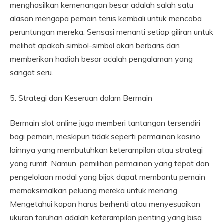
menghasilkan kemenangan besar adalah salah satu
alasan mengapa pemain terus kembali untuk mencoba
peruntungan mereka. Sensasi menanti setiap giliran untuk
melihat apakah simbol-simbol akan berbaris dan
memberikan hadiah besar adalah pengalaman yang
sangat seru.
5. Strategi dan Keseruan dalam Bermain
Bermain slot online juga memberi tantangan tersendiri
bagi pemain, meskipun tidak seperti permainan kasino
lainnya yang membutuhkan keterampilan atau strategi
yang rumit. Namun, pemilihan permainan yang tepat dan
pengelolaan modal yang bijak dapat membantu pemain
memaksimalkan peluang mereka untuk menang.
Mengetahui kapan harus berhenti atau menyesuaikan
ukuran taruhan adalah keterampilan penting yang bisa