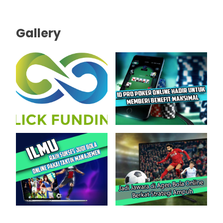
Gallery