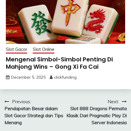
Slot Gacor
Slot Online
Mengenal Simbol-Simbol Penting Di
Mahjong Wins – Gong Xi Fa Cai
December 5, 2025
clickfunding
Post
Previous:
Next:
Pendapatan Besar dalam
Slot 888 Dragons Permata
navigation
Slot Gacor Strategi dan Tips
Klasik Dari Pragmatic Play Di
Menang
Server Indonesia