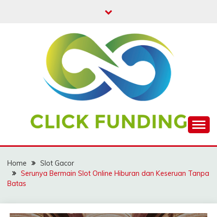
Skip
to
content
Home
Slot Gacor
Serunya Bermain Slot Online Hiburan dan Keseruan Tanpa
Batas