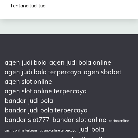
Tentang Judi Judi
agen judi bola
agen judi bola online
agen judi bola terpercaya
agen sbobet
agen slot online
agen slot online terpercaya
bandar judi bola
bandar judi bola terpercaya
bandar slot777
bandar slot online
casino online
judi bola
casino online terbesar
casino online terpercaya