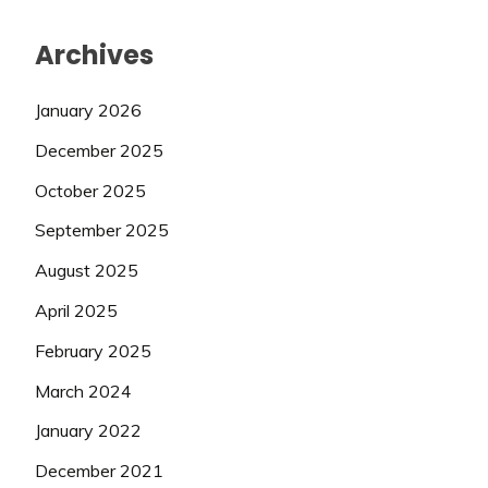
Archives
January 2026
December 2025
October 2025
September 2025
August 2025
April 2025
February 2025
March 2024
January 2022
December 2021